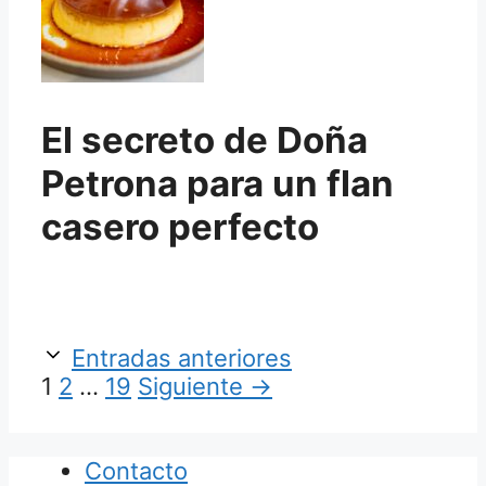
El secreto de Doña
Petrona para un flan
casero perfecto
Entradas anteriores
Página
Página
Página
1
2
…
19
Siguiente
→
Contacto